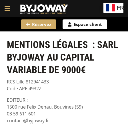
FR
Réservez
Espace client
MENTIONS LÉGALES : SARL
BYJOWAY AU CAPITAL
VARIABLE DE 9000€
RCS Lille 812941433
Code APE 4932Z
EDITEUR :
1500 rue Felix Dehau, Bouvines (59)
03 59 611 601
contact@byjoway.fr